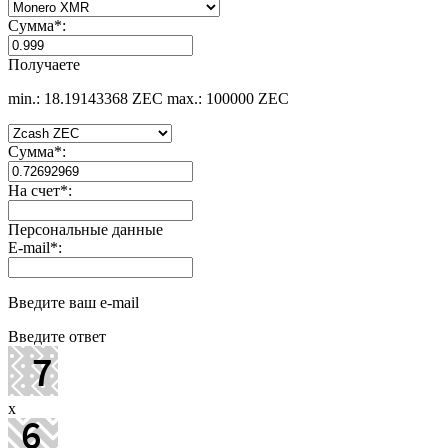
Сумма
*
:
Получаете
min.: 18.19143368 ZEC
max.: 100000 ZEC
Сумма
*
:
На счет
*
:
Персональные данные
E-mail
*
:
Введите ваш e-mail
Введите ответ
x