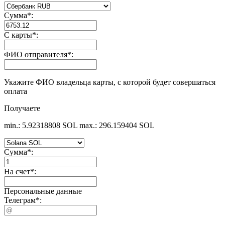
Сумма
*
:
С карты
*
:
ФИО отправителя
*
:
Укажите ФИО владельца карты, с которой будет совершаться
оплата
Получаете
min.: 5.92318808 SOL
max.: 296.159404 SOL
Сумма
*
:
На счет
*
:
Персональные данные
Телеграм
*
: